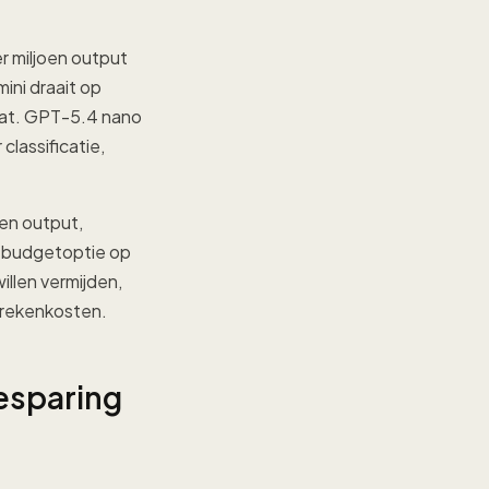
r miljoen output
ini draait op
chat. GPT-5.4 nano
classificatie,
oen output,
e budgetoptie op
illen vermijden,
 rekenkosten.
besparing