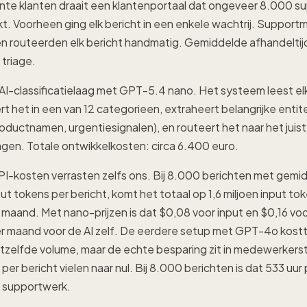
nte klanten draait een klantenportaal dat ongeveer 8.000 s
t. Voorheen ging elk bericht in een enkele wachtrij. Suppor
n routeerden elk bericht handmatig. Gemiddelde afhandeltijd
 triage.
-classificatielaag met GPT-5.4 nano. Het systeem leest e
ert het in een van 12 categorieen, extraheert belangrijke entit
ductnamen, urgentiesignalen), en routeert het naar het juis
agen. Totale ontwikkelkosten: circa 6.400 euro.
PI-kosten verrasten zelfs ons. Bij 8.000 berichten met gemi
t tokens per bericht, komt het totaal op 1,6 miljoen input 
 maand. Met nano-prijzen is dat $0,08 voor input en $0,16 vo
r maand voor de AI zelf. De eerdere setup met GPT-4o kos
tzelfde volume, maar de echte besparing zit in medewerkerst
per bericht vielen naar nul. Bij 8.000 berichten is dat 533 uu
k supportwerk.