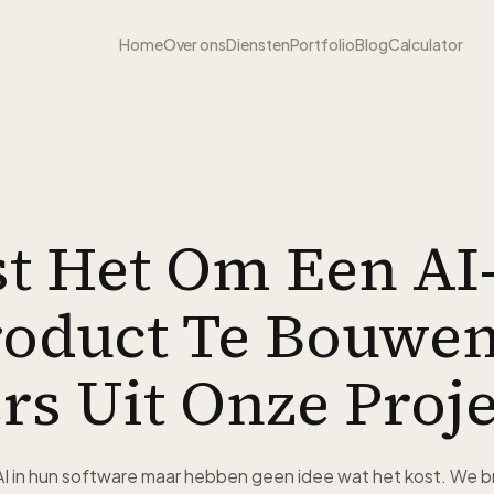
Home
Over ons
Diensten
Portfolio
Blog
Calculator
t Het Om Een AI
Product Te Bouwen
ers Uit Onze Proj
 AI in hun software maar hebben geen idee wat het kost. We 