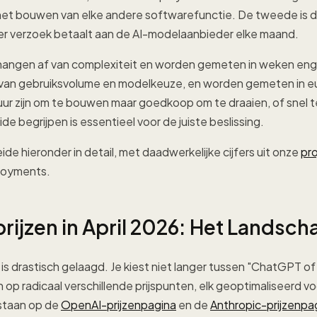
 het bouwen van elke andere softwarefunctie. De tweede is
per verzoek betaalt aan de AI-modelaanbieder elke maand.
angen af van complexiteit en worden gemeten in weken engin
van gebruiksvolume en modelkeuze, en worden gemeten in eu
uur zijn om te bouwen maar goedkoop om te draaien, of snel
de begrijpen is essentieel voor de juiste beslissing.
e hieronder in detail, met daadwerkelijke cijfers uit onze
pro
loyments.
rijzen in April 2026: Het Landsch
s drastisch gelaagd. Je kiest niet langer tussen "ChatGPT of ni
n op radicaal verschillende prijspunten, elk geoptimaliseerd v
 staan op de
OpenAI-prijzenpagina
en de
Anthropic-prijzenpa