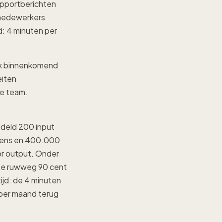
upportberichten
tmedewerkers
: 4 minuten per
lk binnenkomend
eiten
te team.
ddeld 200 input
tokens en 400.000
or output. Onder
tte ruwweg 90 cent
ijd: de 4 minuten
r per maand terug