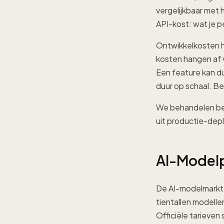
vergelijkbaar met
API-kost: wat je 
Ontwikkelkosten h
kosten hangen af 
Een feature kan d
duur op schaal. Bei
We behandelen beid
uit productie-dep
AI-Modelp
De AI-modelmarkt i
tientallen modelle
Officiële tarieven