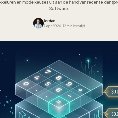
kkeluren en modelkeuzes uit aan de hand van recente klantpr
Software.
Jordan
7 apr 2026
·
12 min leestijd