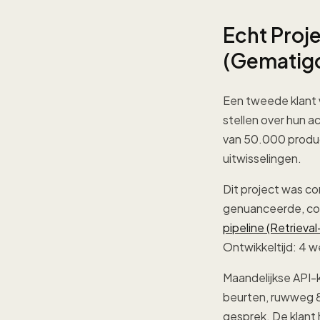
Echt Proj
(Gematig
Een tweede klant 
stellen over hun 
van 50.000 produ
uitwisselingen.
Dit project was c
genuanceerde, con
pipeline (Retriev
Ontwikkeltijd: 4 w
Maandelijkse API-
beurten, ruwweg 8
gesprek. De klant