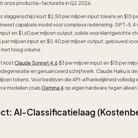
it onze productie-facturatie in Q2 2026.
 vlaggenschip) kost $2,50 per miljoen input tokens en $15 pe
t meest capabele model voor complexe redenering. GPT-5.4 m
input en $1,60 per miljoen output, solide voor klantgerichte 
 per miljoen input en $0,40 per miljoen output, gebouwd voor 
n met hoog volume.
t kost
Claude Sonnet 4.6
$3 per miljoen input en $15 per milj
odegeneratie en genuanceerd schrijfwerk. Claude Haiku is d
ljoen tokens. Voor bedrijven die API-afhankelijkheid volledig w
ce modellen zoals
Gemma 4
op eigen hardware tegen alleen
ect: AI-Classificatielaag (Kosten