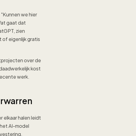
 "Kunnen we hier
Wat gaat dat
atGPT, zien
of eigenlijk gratis
ntprojecten over de
 daadwerkelijk kost
 recente werk.
erwarren
 elkaar halen leidt
 het AI-model
vestering,