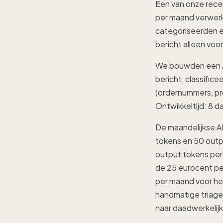
Een van onze rece
per maand verwerk
categoriseerden e
bericht alleen voor
We bouwden een AI
bericht, classifice
(ordernummers, pro
Ontwikkeltijd: 8 d
De maandelijkse A
tokens en 50 outpu
output tokens per
de 25 eurocent pe
per maand voor he
handmatige triage 
naar daadwerkelij