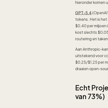
hieronder komen u
GPT-5.4
(OpenAI's
tokens. Het is he
$0,40 per miljoen 
kost slechts $0,05
routering en take
Aan Anthropic-kan
uitstekend voor c
$0,25/$1,25 per mi
draaien open-sour
Echt Proj
van 73%)