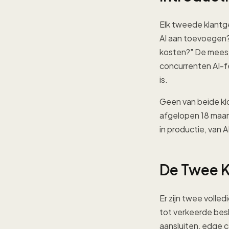
Elk tweede klantg
AI aan toevoegen?" 
kosten?" De meest
concurrenten AI-fe
is.
Geen van beide klo
afgelopen 18 maand
in productie, van 
De Twee K
Er zijn twee volle
tot verkeerde besl
aansluiten, edge c