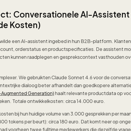
ect: Conversationele AI-Assistent
de Kosten)
wilde een AI-assistent ingebed in hun B2B-platform. Klante
account, orderstatus en productspecificaties. De assistent m
cten kunnen raadplegen en gesprekscontext vasthouden ov
omplexer. We gebruikten Claude Sonnet 4.6 voor de conversa
textrijke dialoog beter afhandelt dan goedkopere alternati
al-Augmented Generation)
haalt relevante productdata op voo
eken. Totale ontwikkelkosten: circa 14.000 euro.
kosten bij hun huidige volume van 3.000 gesprekken per maa
00 tokens per beurt): circa 180 euro. Dat komt neer op onge
 had voorheen twee fulltime medewerkers die dezelfde vrag