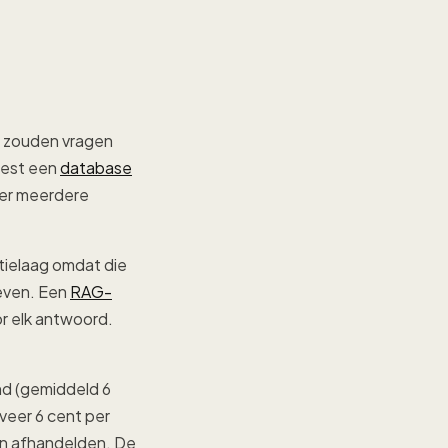
n zouden vragen
oest een
database
er meerdere
tielaag omdat die
even. Een
RAG-
r elk antwoord.
nd (gemiddeld 6
veer 6 cent per
en afhandelden. De