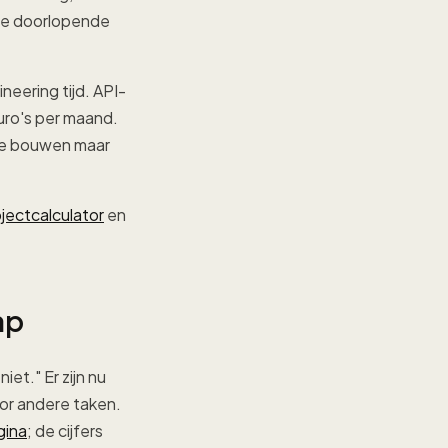
 de doorlopende
eering tijd. API-
ro's per maand.
 te bouwen maar
jectcalculator
en
ap
et." Er zijn nu
oor andere taken.
gina
; de cijfers